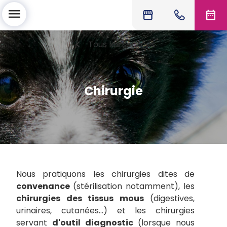
menu
storefront
date_range
chevron_left
Tous les services
Chirurgie
Nous pratiquons les chirurgies dites de
convenance
(stérilisation notamment), les
chirurgies des tissus mous
(digestives,
urinaires, cutanées…) et les
chirurgies
servant
d'outil diagnostic
(lorsque nous