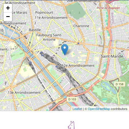
+
−
Leaflet
| ©
OpenStreetMap
contributors