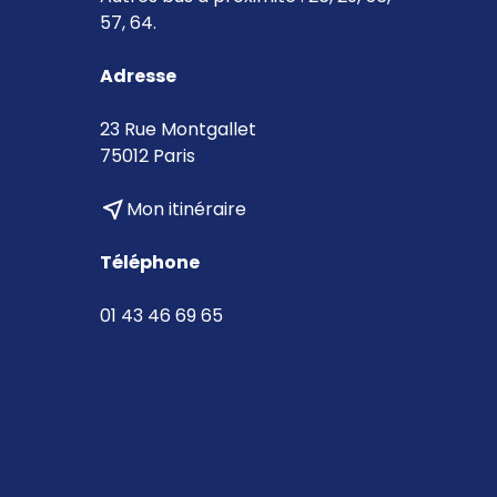
57, 64.
Adresse
23 Rue Montgallet
75012 Paris
near_me
Mon itinéraire
Téléphone
01 43 46 69 65