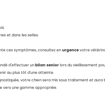
al,
nes et dans les selles.
ente ces symptômes, consultez en
urgence
votre vétérina
andé d'effectuer un
bilan
senior
lors du vieillissement po
nir au plus tôt d'une atteinte.
agnostiquée, votre chien sera mis sous traitement et aura 
ire vers une gamme appropriée.