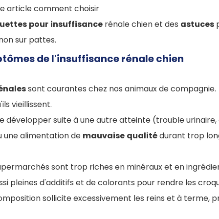
e article comment choisir
uettes
pour
insuffisance
rénale chien et des
astuces
p
on sur pattes.
tômes de l'insuffisance rénale chien
énales
sont courantes chez nos animaux de compagnie.
s vieillissent.
se développer suite à une autre atteinte (trouble urinaire,
 une alimentation de
mauvaise
qualité
durant trop lo
upermarchés sont trop riches en minéraux et en ingrédi
ussi pleines d'additifs et de colorants pour rendre les croq
mposition sollicite excessivement les reins et à terme, 