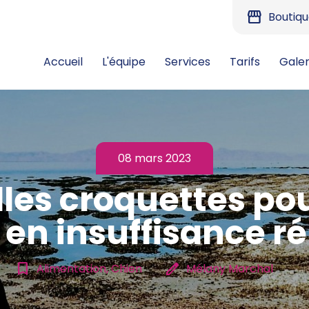
storefront
Boutiq
Accueil
L'équipe
Services
Tarifs
Galer
08 mars 2023
les croquettes po
 en insuffisance ré
bookmark_border
edit
Alimentation, Chien
Mélany Marchal