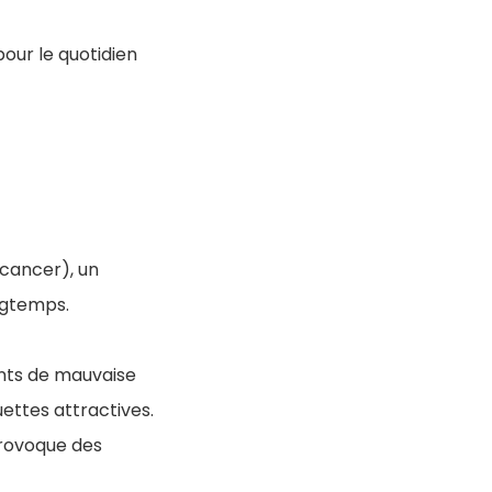
our le quotidien
 cancer), un
ngtemps.
ents de mauvaise
uettes attractives.
provoque des