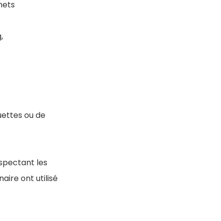
hets
,
uettes ou de
espectant les
aire ont utilisé