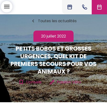
menu
storefront
date_range
chevron_left
Toutes les actualités
20 juillet 2022
PETITS BOBOS ET GROSSES
URGENCES, QUEL KIT DE
PREMIERS SECOURS POUR VOS
ANIMAUX ?
bookmark_border
edit
Conseils
Passion Véto