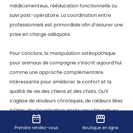
médicamenteux, rééducation fonctionnelle ou
suivi post-opératoire. La coordination entre
professionnels est primordiale afin d’assurer une
prise en charge adéquate.
Pour conclure, la manipulation ostéopathique
pour animaux de compagnie s’inscrit aujourd’hui
comme une approche complémentaire
intéressante pour améliorer le confort et la
qualité de vie des chiens et des chats. Qu’il
s’agisse de douleurs chroniques, de raideurs liées
à l’âge, de récupération après une chirurgie ou
date_range
storefront
simplement de prévention chez un animal
Prendre
rendez-vous
Boutique
en ligne
sportif, l’ostéopathie peut contribuer à