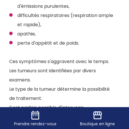
d'émissions purulentes,
difficultés respiratoires (respiration ample
et rapide),
apathie,
perte d'appétit et de poids.
Ces symptômes s'aggravent avec le temps.
Les tumeurs sont identifiées par divers
examens.
Le type de la tumeur détermine la possibilité
de traitement.
Il est parfois possible d'intervenir
date_range
storefront
chirurgicalement.
Prendre
rendez-vous
Boutique
en ligne
Cela dépend du type de la tumeur, de sa