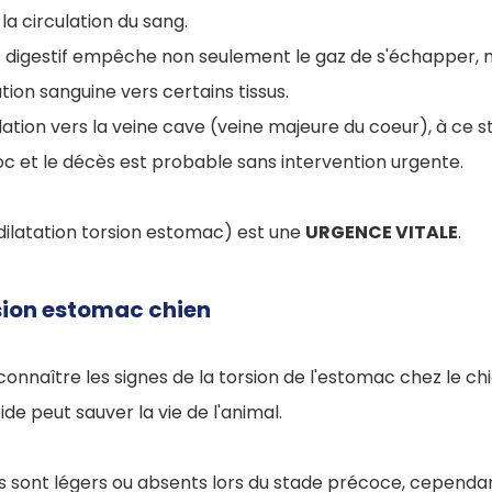
 la circulation du sang.
s digestif empêche non seulement le gaz de s'échapper, m
tion sanguine vers certains tissus.
tion vers la veine cave (veine majeure du coeur), à ce st
c et le décès est probable sans intervention urgente.
ilatation torsion estomac) est une
URGENCE VITALE
.
ion estomac chien
econnaître les signes de la torsion de l'estomac chez le ch
de peut sauver la vie de l'animal.
sont légers ou absents lors du stade précoce, cependant