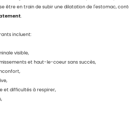
se être en train de subir une dilatation de l'estomac, con
atement
.
nts incluent:
nale visible,
omissements et haut-le-coeur sans succès,
'inconfort,
ive,
 et difficultés à respirer,
,