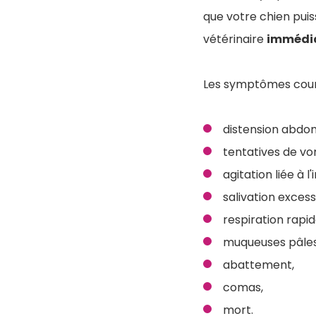
que votre chien puis
vétérinaire
immédi
Les symptômes coura
distension abdomi
tentatives de v
agitation liée à l
salivation excess
respiration rapide
muqueuses pâles
abattement,
comas,
mort.