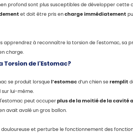
men profond sont plus susceptibles de développer cette c
idement
et doit être pris en
charge
immédiatement
pui
us apprendrez à reconnaître la torsion de l'estomac, sa 
en charge.
a Torsion de l'Estomac?
mac se produit lorsque
l’estomac
d’un chien se
remplit
de
d sur lui-même.
n, l'estomac peut occuper
plus de la moitié de la cavit
n avait avalé un gros ballon.
ès douloureuse et perturbe le fonctionnement des fonctions