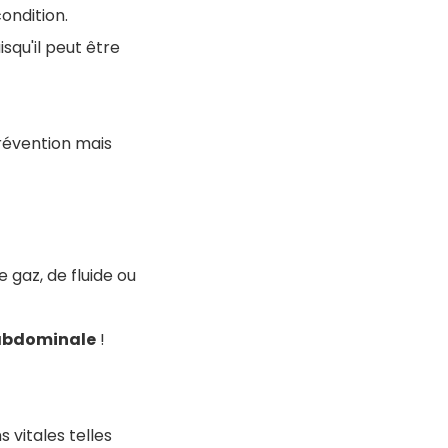
ondition.
squ'il peut être
prévention mais
 gaz, de fluide ou
é abdominale
!
 vitales telles